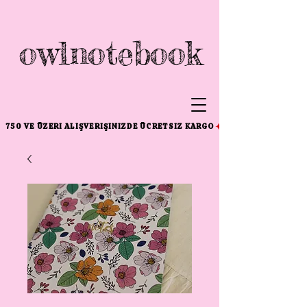
owlnotebook
750 VE ÜZERI ALIŞVERIŞINIZDE ÜCRETSIZ KARGO