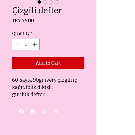
Çizgili defter
Price
TRY 75.00
Quantity
*
Add to Cart
60 sayfa 90gr ivery çizgili iç
kağıt. iplik dikişli.
günlük defter.