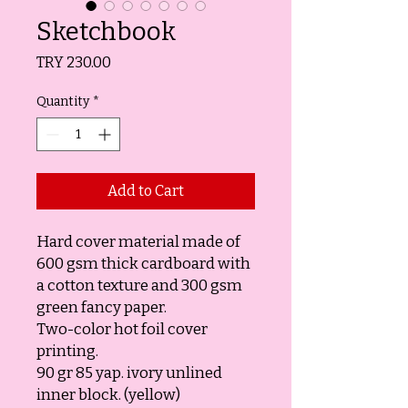
Sketchbook
Price
TRY 230.00
Quantity
*
Add to Cart
Hard cover material made of
600 gsm thick cardboard with
a cotton texture and 300 gsm
green fancy paper.
Two-color hot foil cover
printing.
90 gr 85 yap. ivory unlined
inner block. (yellow)