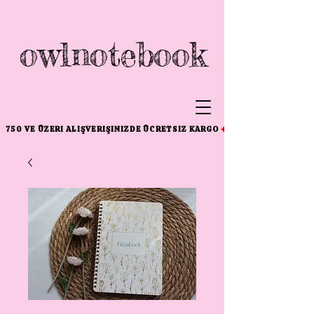
owlnotebook
750 VE ÜZERI ALIŞVERIŞINIZDE ÜCRETSIZ KARGO