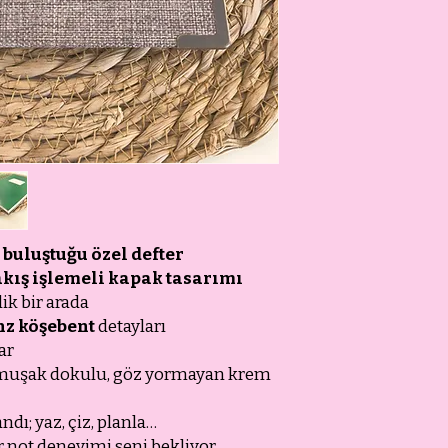
 buluştuğu özel defter
kış işlemeli kapak tasarımı
lik bir arada
nz köşebent
detayları
lar
 yumuşak dokulu, göz yormayan krem
ndı; yaz, çiz, planla…
r not deneyimi seni bekliyor.