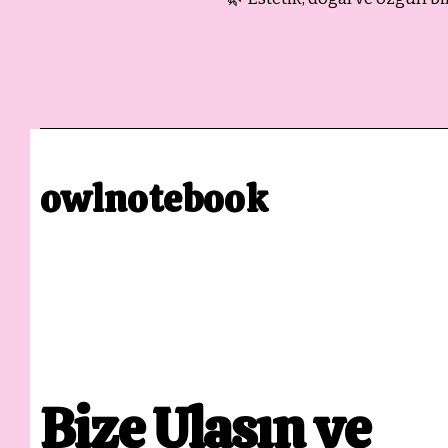
owlnotebook
Bize Ulaşın ve