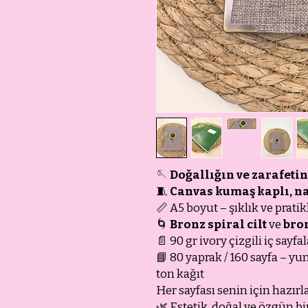
🪡
Doğallığın ve zarafetin
🧵
Canvas kumaş kaplı, na
📏 A5 boyut – şıklık ve pratik
🌀
Bronz spiral cilt
ve
bro
📄 90 gr ivory çizgili iç sayfa
📘 80 yaprak / 160 sayfa –
ton kağıt
Her sayfası senin için hazırla
🌿 Estetik, doğal ve özgün bi