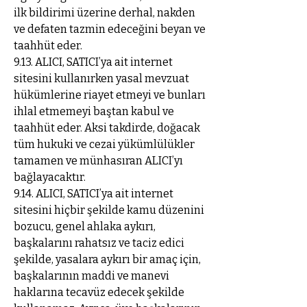
ilk bildirimi üzerine derhal, nakden
ve defaten tazmin edeceğini beyan ve
taahhüt eder.
9.13. ALICI, SATICI’ya ait internet
sitesini kullanırken yasal mevzuat
hükümlerine riayet etmeyi ve bunları
ihlal etmemeyi baştan kabul ve
taahhüt eder. Aksi takdirde, doğacak
tüm hukuki ve cezai yükümlülükler
tamamen ve münhasıran ALICI’yı
bağlayacaktır.
9.14. ALICI, SATICI’ya ait internet
sitesini hiçbir şekilde kamu düzenini
bozucu, genel ahlaka aykırı,
başkalarını rahatsız ve taciz edici
şekilde, yasalara aykırı bir amaç için,
başkalarının maddi ve manevi
haklarına tecavüz edecek şekilde