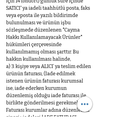
için 14 (ondört) günlük süre içinde
SATICI' ya iadeli taahhütlü posta, faks
veya eposta ile yazılı bildirimde
bulunulması ve ürünün işbu
sözleşmede düzenlenen "Cayma
Hakkı Kullanılamayacak Ürünler"
hükümleri çerçevesinde
kullanılmamış olması şarttır. Bu
hakkın kullanılması halinde,
a) 3. kişiye veya ALICI’ ya teslim edilen
ürünün faturası, (İade edilmek
istenen ürünün faturası kurumsal
ise, iade ederken kurumun
düzenlemiş olduğu iade faturası ile
birlikte gönderilmesi gerekmektedir.
Faturası kurumlar adına düzenlenen
sipariş iadeleri İADE FATURASI
kesilmediği takdirde
tamamlanamayacaktır.)