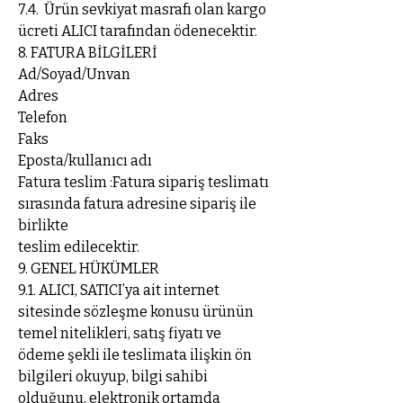
7.4. Ürün sevkiyat masrafı olan kargo
ücreti ALICI tarafından ödenecektir.
8. FATURA BİLGİLERİ
Ad/Soyad/Unvan
Adres
Telefon
Faks
Eposta/kullanıcı adı
Fatura teslim :Fatura sipariş teslimatı
sırasında fatura adresine sipariş ile
birlikte
teslim edilecektir.
9. GENEL HÜKÜMLER
9.1. ALICI, SATICI’ya ait internet
sitesinde sözleşme konusu ürünün
temel nitelikleri, satış fiyatı ve
ödeme şekli ile teslimata ilişkin ön
bilgileri okuyup, bilgi sahibi
olduğunu, elektronik ortamda