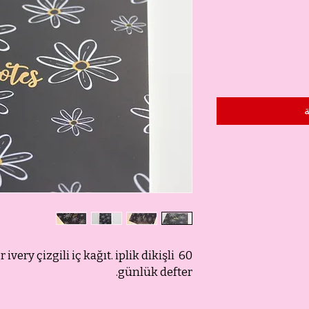
ة
60 sayfa 90gr ivery çizgili iç kağıt. iplik dikişli.
günlük defter.