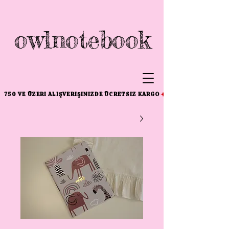
owlnotebook
750 VE ÜZERI ALIŞVERIŞINIZDE ÜCRETSIZ KARGO