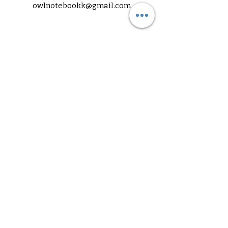
owlnotebookk@gmail.com
Abone Ol
Bültenimize Abone Olun
Gizlilik Politikası
Erişilebilirlik Bildirimi
Gönderim Politikası
Şart ve Koşullar
İade Politikası