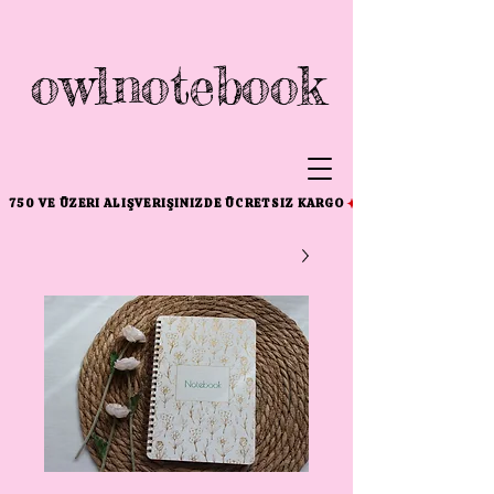
owlnotebook
750 VE ÜZERI ALIŞVERIŞINIZDE ÜCRETSIZ KARGO