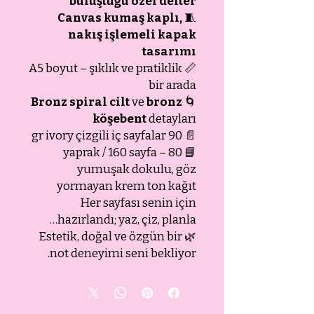
buluştuğu özel defter
Canvas kumaş kaplı,
🧵
nakış işlemeli kapak
tasarımı
📏 A5 boyut – şıklık ve pratiklik
bir arada
Bronz spiral cilt
ve
bronz
🌀
köşebent
detayları
📄 90 gr ivory çizgili iç sayfalar
📘 80 yaprak / 160 sayfa –
yumuşak dokulu, göz
yormayan krem ton kağıt
Her sayfası senin için
hazırlandı; yaz, çiz, planla…
🌿 Estetik, doğal ve özgün bir
not deneyimi seni bekliyor.