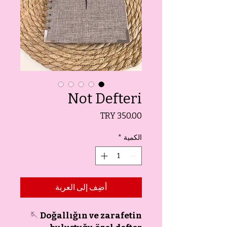
Not Defteri
السعر
الكمية
*
أضِف إلى العربة
🪡
Doğallığın ve zarafetin