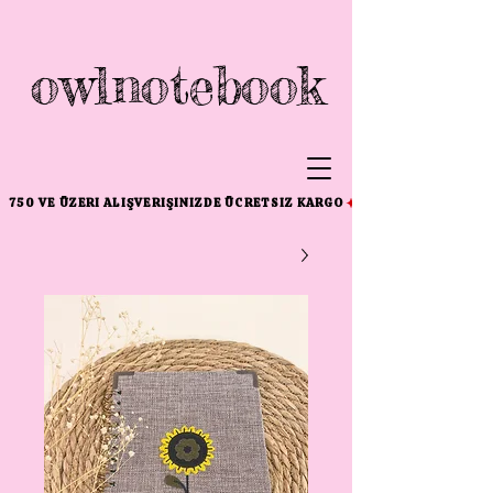
owlnotebook
750 VE ÜZERI ALIŞVERIŞINIZDE ÜCRETSIZ KARGO