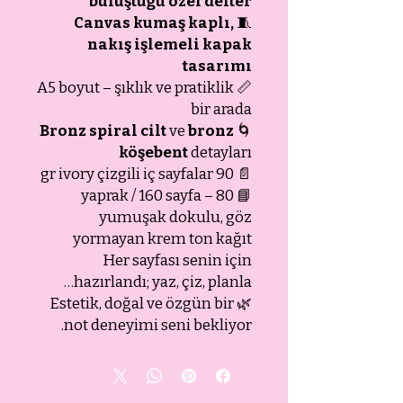
buluştuğu özel defter
Canvas kumaş kaplı,
🧵
nakış işlemeli kapak
tasarımı
📏 A5 boyut – şıklık ve pratiklik
bir arada
Bronz spiral cilt
ve
bronz
🌀
köşebent
detayları
📄 90 gr ivory çizgili iç sayfalar
📘 80 yaprak / 160 sayfa –
yumuşak dokulu, göz
yormayan krem ton kağıt
Her sayfası senin için
hazırlandı; yaz, çiz, planla…
🌿 Estetik, doğal ve özgün bir
not deneyimi seni bekliyor.