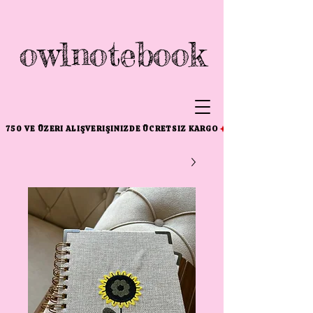
owlnotebook
750 VE ÜZERI ALIŞVERIŞINIZDE ÜCRETSIZ KARGO