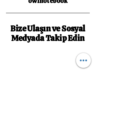
owlnotebook
Bize Ulaşın ve Sosyal
Medyada Takip Edin
owlnotebookk@gmail.com
Abone Ol
Bültenimize Abone Olun