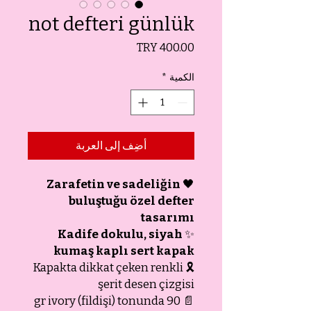
not defteri günlük
السعر
الكمية
*
أضِف إلى العربة
Zarafetin ve sadeliğin
🖤
buluştuğu özel defter
tasarımı
Kadife dokulu, siyah
✨
kumaş kaplı sert kapak
🎗️ Kapakta dikkat çeken renkli
şerit desen çizgisi
📄 90 gr ivory (fildişi) tonunda