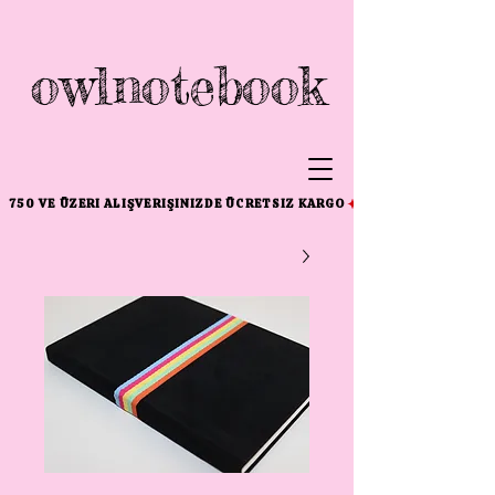
owlnotebook
750 VE ÜZERI ALIŞVERIŞINIZDE ÜCRETSIZ KARGO