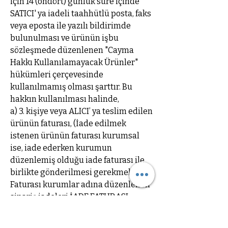
için 14 (ondört) günlük süre içinde
SATICI' ya iadeli taahhütlü posta, faks
veya eposta ile yazılı bildirimde
bulunulması ve ürünün işbu
sözleşmede düzenlenen "Cayma
Hakkı Kullanılamayacak Ürünler"
hükümleri çerçevesinde
kullanılmamış olması şarttır. Bu
hakkın kullanılması halinde,
a) 3. kişiye veya ALICI’ ya teslim edilen
ürünün faturası, (İade edilmek
istenen ürünün faturası kurumsal
ise, iade ederken kurumun
düzenlemiş olduğu iade faturası ile
birlikte gönderilmesi gerekmektedir.
Faturası kurumlar adına düzenlenen
sipariş iadeleri İADE FATURASI
kesilmediği takdirde
tamamlanamayacaktır.)