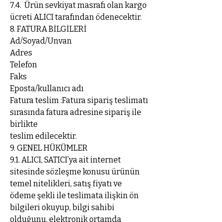
7.4. Ürün sevkiyat masrafı olan kargo
ücreti ALICI tarafından ödenecektir.
8. FATURA BİLGİLERİ
Ad/Soyad/Unvan
Adres
Telefon
Faks
Eposta/kullanıcı adı
Fatura teslim :Fatura sipariş teslimatı
sırasında fatura adresine sipariş ile
birlikte
teslim edilecektir.
9. GENEL HÜKÜMLER
9.1. ALICI, SATICI’ya ait internet
sitesinde sözleşme konusu ürünün
temel nitelikleri, satış fiyatı ve
ödeme şekli ile teslimata ilişkin ön
bilgileri okuyup, bilgi sahibi
olduğunu, elektronik ortamda