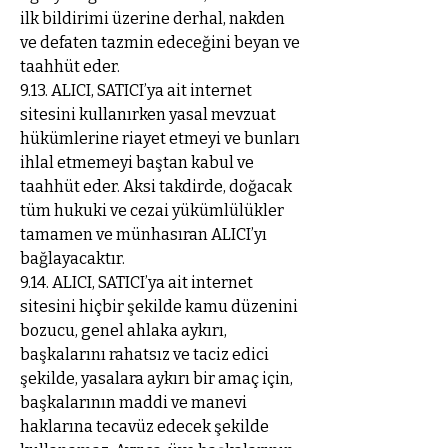
ilk bildirimi üzerine derhal, nakden
ve defaten tazmin edeceğini beyan ve
taahhüt eder.
9.13. ALICI, SATICI’ya ait internet
sitesini kullanırken yasal mevzuat
hükümlerine riayet etmeyi ve bunları
ihlal etmemeyi baştan kabul ve
taahhüt eder. Aksi takdirde, doğacak
tüm hukuki ve cezai yükümlülükler
tamamen ve münhasıran ALICI’yı
bağlayacaktır.
9.14. ALICI, SATICI’ya ait internet
sitesini hiçbir şekilde kamu düzenini
bozucu, genel ahlaka aykırı,
başkalarını rahatsız ve taciz edici
şekilde, yasalara aykırı bir amaç için,
başkalarının maddi ve manevi
haklarına tecavüz edecek şekilde