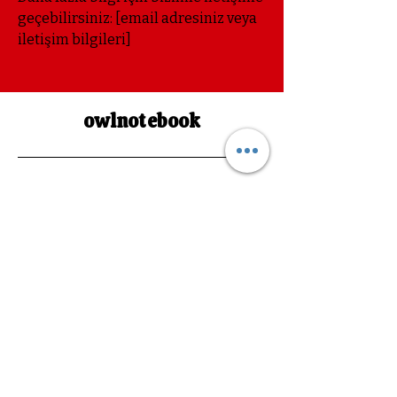
geçebilirsiniz: [email adresiniz veya
iletişim bilgileri]
owlnotebook
Bize Ulaşın ve Sosyal
Medyada Takip Edin
owlnotebookk@gmail.com