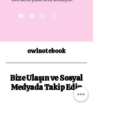
owlnotebook
Bize Ulaşın ve Sosyal
Medyada Takip Edin
owlnotebookk@gmail.com