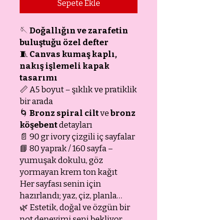
Sepete Ekle
🪡
Doğallığın ve zarafetin
buluştuğu özel defter
🧵
Canvas kumaş kaplı,
nakış işlemeli kapak
tasarımı
📏 A5 boyut – şıklık ve pratiklik
bir arada
🌀
Bronz spiral cilt
ve
bronz
köşebent
detayları
📄 90 gr ivory çizgili iç sayfalar
📘 80 yaprak / 160 sayfa –
yumuşak dokulu, göz
yormayan krem ton kağıt
Her sayfası senin için
hazırlandı; yaz, çiz, planla…
🌿 Estetik, doğal ve özgün bir
not deneyimi seni bekliyor.