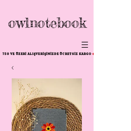
owlnotebook
750 VE ÜZERI ALIŞVERIŞINIZDE ÜCRETSIZ KARGO