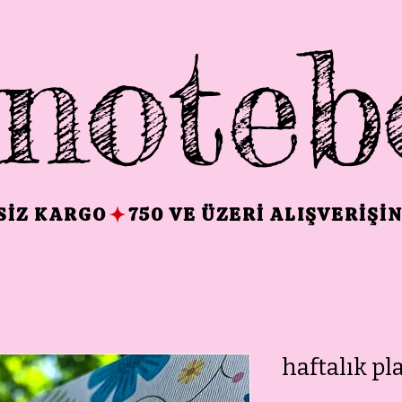
noteb
TSIZ KARGO
haftalık pl