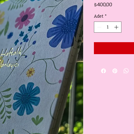
Fiyat
₺400,00
Adet
*