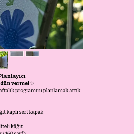
Planlayıcı
 ödün verme!
✨
haftalık programını planlamak artık
ğıt kaplı sert kapak
l
iteli kâğıt
 / 160 sayfa