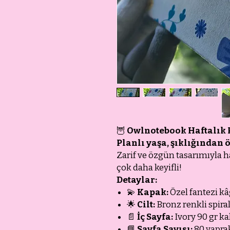
🦉
Owlnotebook Haftalık 
Planlı yaşa, şıklığından
Zarif ve özgün tasarımıyla 
çok daha keyifli!
Detaylar:
💫
Kapak:
Özel fantezi kâ
🌟
Cilt:
Bronz renkli spira
📄
İç Sayfa:
Ivory 90 gr kal
📘
Sayfa Sayısı:
80 yaprak