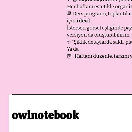
Her haftanı estetikle organiz
📆 Ders programı, toplantılar,
için
ideal
.
İstersen görsel eşliğinde pay
versiyon da oluşturabilirim.
✨ “Şıklık detaylarda saklı, p
Ya da
🦉 “Haftanı düzenle, tarzını 
owlnotebook