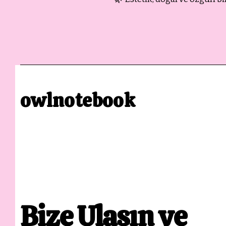
owlnotebook
Bize Ulaşın ve