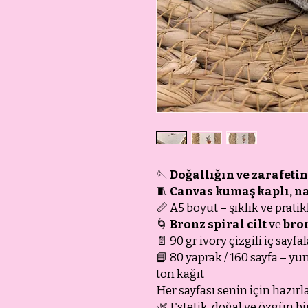
🪡
Doğallığın ve zarafetin
🧵
Canvas kumaş kaplı, na
📏 A5 boyut – şıklık ve pratik
🌀
Bronz spiral cilt
ve
bro
📄 90 gr ivory çizgili iç sayfa
📘 80 yaprak / 160 sayfa –
ton kağıt
Her sayfası senin için hazırla
🌿 Estetik, doğal ve özgün bi