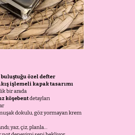
 buluştuğu özel defter
kış işlemeli kapak tasarımı
lik bir arada
nz köşebent
detayları
lar
 yumuşak dokulu, göz yormayan krem
ndı; yaz, çiz, planla…
r not deneyimi seni bekliyor.