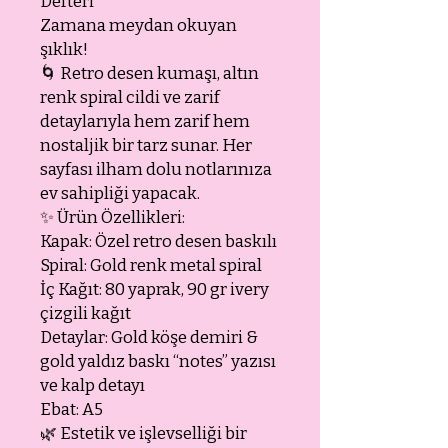
Defteri
Zamana meydan okuyan
şıklık!
🌀 Retro desen kumaşı, altın
renk spiral cildi ve zarif
detaylarıyla hem zarif hem
nostaljik bir tarz sunar. Her
sayfası ilham dolu notlarınıza
ev sahipliği yapacak.
✨ Ürün Özellikleri:
Kapak: Özel retro desen baskılı
Spiral: Gold renk metal spiral
İç Kağıt: 80 yaprak, 90 gr ivery
çizgili kağıt
Detaylar: Gold köşe demiri &
gold yaldız baskı “notes” yazısı
ve kalp detayı
Ebat: A5
🌿 Estetik ve işlevselliği bir