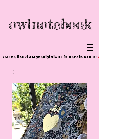
owlnotebook
750 VE ÜZERI ALIŞVERIŞINIZDE ÜCRETSIZ KARGO