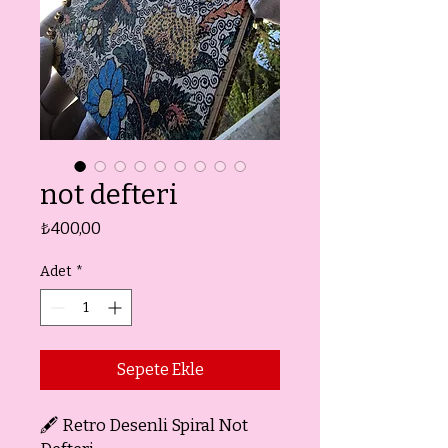
not defteri
Fiyat
₺400,00
Adet
*
Sepete Ekle
🖋️ Retro Desenli Spiral Not