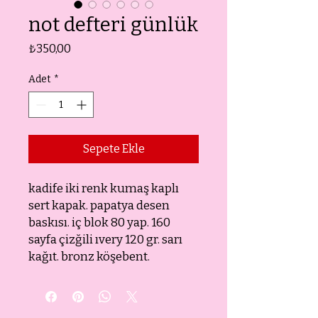
not defteri günlük
Fiyat
₺350,00
Adet
*
Sepete Ekle
kadife iki renk kumaş kaplı
sert kapak. papatya desen
baskısı. iç blok 80 yap. 160
sayfa çizğili ıvery 120 gr. sarı
kağıt. bronz köşebent.