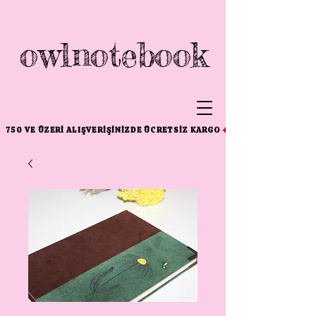
owlnotebook
750 VE ÜZERI ALIŞVERIŞINIZDE ÜCRETSIZ KARGO