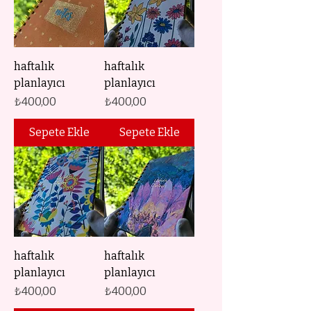
haftalık
haftalık
planlayıcı
planlayıcı
Fiyat
Fiyat
₺400,00
₺400,00
Sepete Ekle
Sepete Ekle
haftalık
haftalık
planlayıcı
planlayıcı
Fiyat
Fiyat
₺400,00
₺400,00