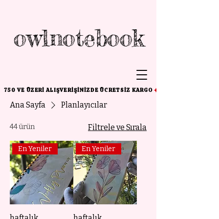
owlnotebook
750 VE ÜZERI ALIŞVERIŞINIZDE ÜCRETSIZ KARGO
Ana Sayfa
Planlayıcılar
44 ürün
Filtrele ve Sırala
En Yeniler
En Yeniler
haftalık
haftalık