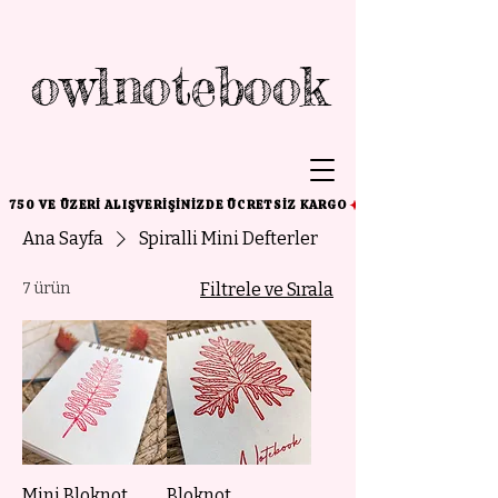
owlnotebook
750 VE ÜZERI ALIŞVERIŞINIZDE ÜCRETSIZ KARGO
Ana Sayfa
Spiralli Mini Defterler
7 ürün
Filtrele ve Sırala
Mini Bloknot
Bloknot